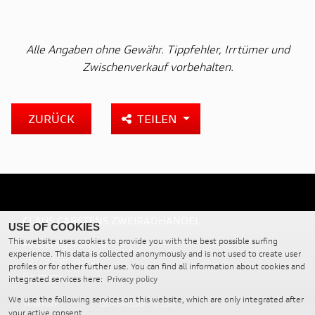
Alle Angaben ohne Gewähr. Tippfehler, Irrtümer und
Zwischenverkauf vorbehalten.
ZURÜCK
TEILEN
CLAUS CARSTENS ZWEIRADHANDEL
USE OF COOKIES
This website uses cookies to provide you with the best possible surfing
Fedderinger Str. 10
experience. This data is collected anonymously and is not used to create user
25779 Hennstedt
profiles or for other further use. You can find all information about cookies and
Germany
integrated services here:
Privacy policy
We use the following services on this website, which are only integrated after
Telefon:
00494836 - 1550
your active consent.