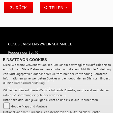
ZURÜCK
TEILEN
CLAUS CARSTENS ZWEIRADHANDEL
Fedderinger Str. 10
25779 Hennstedt
EINSATZ VON COOKIES
Deutschland
Diese Webseite verwendet Cookies, um Dir ein bestmögliches Surf-Erlebnis zu
ermöglichen. Diese Daten werden erhoben und dienen nicht für die Erstellung
Telefon:
00494836 - 1550
von Nutzungsprofilen oder anderer weiterführender Verwendung. Sämtliche
Informationen zu verwendeten Cookies und eingebundenen Diensten findest
Tel. mobil:
4948361550
du hier:
Datenschutzerklärung
Website:
https://ducati-sh.de/de
Wir verwenden auf dieser Website folgende Dienste, welche erst nach deiner
E-Mail:
info@claus-carstens.de
aktiven Zustimmung eingebunden werden.
Bitte hake dazu den jeweiligen Dienst an und klicke auf Übernehmen:
Google Maps und Youtube
Optional kann mit Klick auf Alles akzeptieren der Nutzung aller Dienste