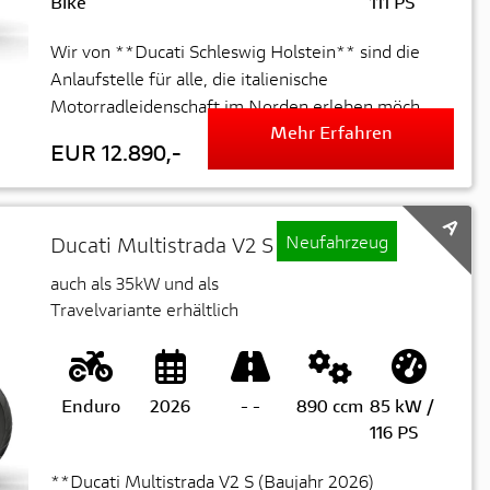
Bike
111 PS
Wir von **Ducati Schleswig Holstein** sind die
Anlaufstelle für alle, die italienische
Motorradleidenschaft im Norden erleben möch...
Mehr Erfahren
EUR 12.890,-
A
Neufahrzeug
Ducati Multistrada V2 S
auch als 35kW und als
Travelvariante erhältlich
Enduro
2026
-
-
890 ccm
85 kW /
116 PS
**Ducati Multistrada V2 S (Baujahr 2026)