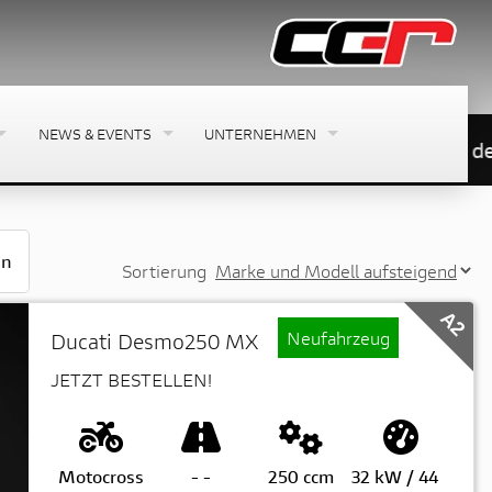
NEWS & EVENTS
UNTERNEHMEN
Wir sind auch über WhatsApp unter der 04836
en
Sortierung
A2
Neufahrzeug
Ducati Desmo250 MX
JETZT BESTELLEN!
Motocross
-
-
250 ccm
32 kW / 44