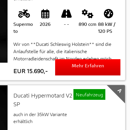
Supermo
2026
-
-
890 ccm
88 kW /
to
120 PS
Wir von **Ducati Schleswig Holstein** sind die
Anlaufstelle für alle, die italienische
Motorradleidenschaft im Norden erleben möch...
Mehr Erfahren
EUR 15.690,-
A
Neufahrzeug
Ducati Hypermotard V2
SP
auch in der 35kW Variante
erhältlich