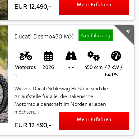
Mehr Erfahren
EUR 12.490,-
A
Neufahrzeug
Ducati Desmo450 MX
Motocros
2026
-
-
450 ccm
47 kW /
s
64 PS
Wir von Ducati Schleswig Holstein sind die
Anlaufstelle für alle, die italienische
Motorradleidenschaft im Norden erleben
möchten....
Mehr Erfahren
EUR 12.490,-