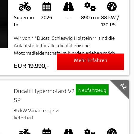
Supermo
2026
-
-
890 ccm
88 kW /
to
120 PS
Wir von **Ducati Schleswig Holstein** sind die
Anlaufstelle für alle, die italienische
Motorradleidenschaft im Norden erleben möch...
Mehr Erfahren
EUR 19.990,-
A2
Neufahrzeug
Ducati Hypermotard V2
SP
35 kW Variante - jetzt
lieferbar!