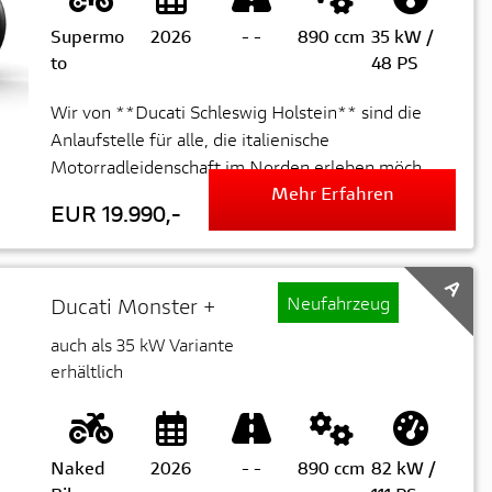
Supermo
2026
-
-
890 ccm
35 kW /
to
48 PS
Wir von **Ducati Schleswig Holstein** sind die
Anlaufstelle für alle, die italienische
Motorradleidenschaft im Norden erleben möch...
Mehr Erfahren
EUR 19.990,-
A
Neufahrzeug
Ducati Monster +
auch als 35 kW Variante
erhältlich
Naked
2026
-
-
890 ccm
82 kW /