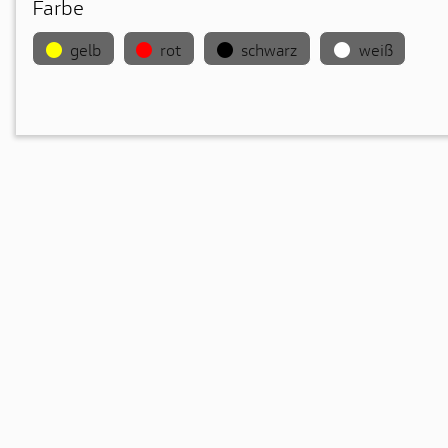
Farbe
gelb
rot
schwarz
weiß