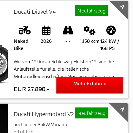
A
Neufahrzeug
Ducati Diavel V4
Naked
2026
-
-
1.158 ccm
124 kW /
Bike
168 PS
Wir von **Ducati Schleswig Holstein** sind die
Anlaufstelle für alle, die italienische
Motorradleidenschaft im Norden erleben möch...
Mehr Erfahren
EUR 27.890,-
A
Neufahrzeug
Ducati Hypermotard V2
auch in der 35kW Variante
erhältlich