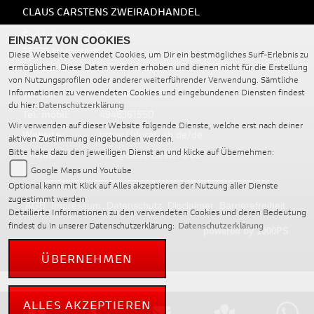
CLAUS CARSTENS ZWEIRADHANDEL
Fedderinger Str. 10
EINSATZ VON COOKIES
25779 Hennstedt
Diese Webseite verwendet Cookies, um Dir ein bestmögliches Surf-Erlebnis zu
Deutschland
ermöglichen. Diese Daten werden erhoben und dienen nicht für die Erstellung
von Nutzungsprofilen oder anderer weiterführender Verwendung. Sämtliche
Telefon:
00494836 - 1550
Informationen zu verwendeten Cookies und eingebundenen Diensten findest
du hier:
Datenschutzerklärung
Tel. mobil:
4948361550
Wir verwenden auf dieser Website folgende Dienste, welche erst nach deiner
Website:
https://ducati-sh.de/de
aktiven Zustimmung eingebunden werden.
Bitte hake dazu den jeweiligen Dienst an und klicke auf Übernehmen:
E-Mail:
info@claus-carstens.de
Google Maps und Youtube
Optional kann mit Klick auf Alles akzeptieren der Nutzung aller Dienste
zugestimmt werden
AGB
Impressum
Datenschutz
Disclaimer
Barrierefreiheit
Detailierte Informationen zu den verwendeten Cookies und deren Bedeutung
findest du in unserer Datenschutzerklärung:
Datenschutzerklärung
powered by 1000PS
ÜBERNEHMEN
ALLES AKZEPTIEREN